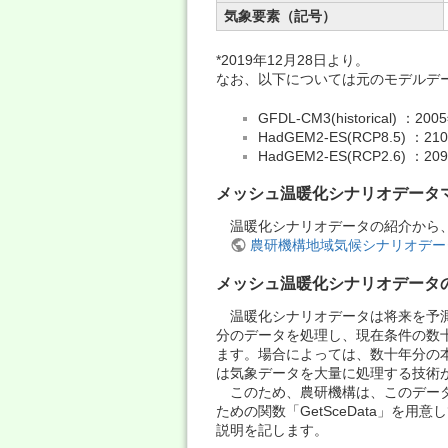
気象要素（記号）
*2019年12月28日より。
なお、以下については元のモデルデ
GFDL-CM3(historical)
HadGEM2-ES(RCP8.5) 
HadGEM2-ES(RCP2.6) ：
メッシュ温暖化シナリオデータ
温暖化シナリオデータの紹介から、簡単な利
農研機構地域気候シナリオデー
メッシュ温暖化シナリオデータ
温暖化シナリオデータは将来を予測
分のデータを処理し、現在条件の数
ます。場合によっては、数十年分の
は気象データを大量に処理する技術
このため、農研機構は、このデータを
ための関数「GetSceData」を
説明を記します。