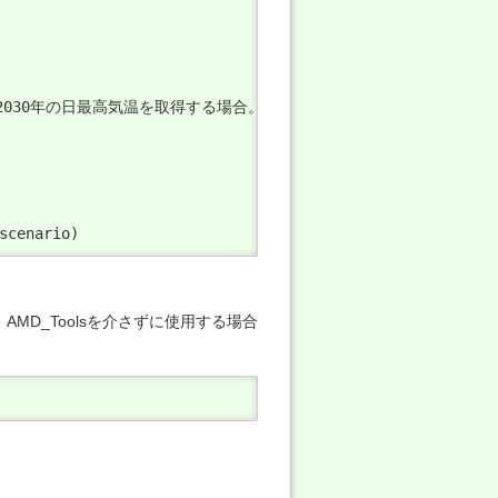
2030年の日最高気温を取得する場合。    

scenario)
D_Toolsを介さずに使用する場合