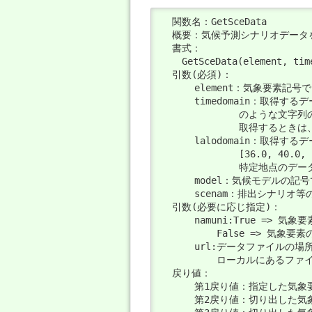
  関数名：GetSceData

  概要：気候予測シナリオデータ
  書式：

  　GetSceData(element, time
  引数(必須)：

      element：気象要素記号
      timedomain：取得するデー
              のような
              取得すると
      lalodomain：取得
              [36.0, 4
              特定地点
      model：気候モデルの記
      scenam：排出シナリオ等
  引数(必要に応じ指定)：

      namuni:True =
          False =>
      url:データファイル
          ローカルにあるファ
  戻り値：

      第1戻り値：指定した気
      第2戻り値：切り出した