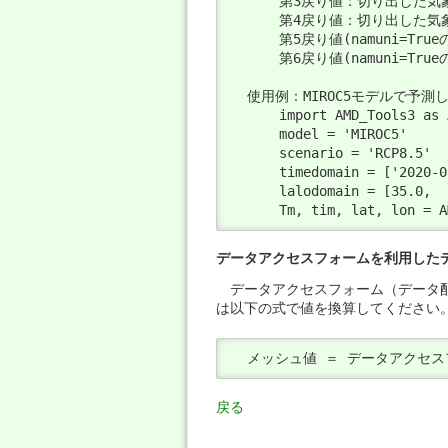
      第3戻り値：切り出した
      第4戻り値：切り出した
      第5戻り値(namuni=
      第6戻り値(namuni=
  使用例：MIROC5モデルで予測
      import AMD_Tools3 as A
      model = 'MIROC5'

      scenario = 'RCP8.5'

      timedomain = ['2020-0
      lalodomain = [35.0,  
      Tm, tim, lat, lon = A
データアクセスフォームを利用した
データアクセスフォーム（データ配信
は以下の式で値を換算してください
  メッシュ値 ＝ データアクセスフ
戻る