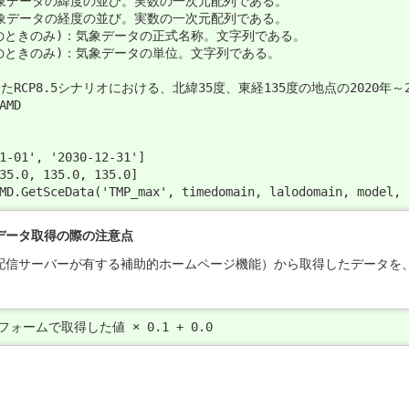
気象データの緯度の並び。実数の一次元配列である。

気象データの経度の並び。実数の一次元配列である。

Trueのときのみ)：気象データの正式名称。文字列である。

Trueのときのみ)：気象データの単位。文字列である。

したRCP8.5シナリオにおける、北緯35度、東経135度の地点の2020年～
MD

1-01', '2030-12-31']

35.0, 135.0, 135.0]

MD.GetSceData('TMP_max', timedomain, lalodomain, model, 
データ取得の際の注意点
サーバーが有する補助的ホームページ機能）から取得したデータを、AM
。
ォームで取得した値 × 0.1 + 0.0