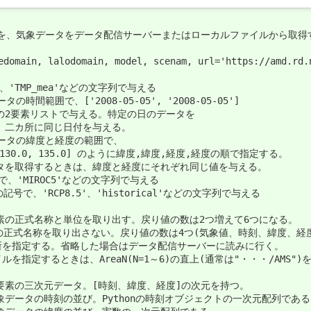
を、気象データをデータ配信サーバーまたはローカルファイルから取得す
domain, lalodomain, model, scenam, url='https://amd.rd.n
で、'TMP_mea'などの文字列で与える

タの時間範囲で、['2008-05-05', '2008-05-05']

文字列の2要素リストで与える。特定の日のデータを

きは、二カ所に同じ日付を与える。

するデータの緯度と経度の範囲で、

0.0, 130.0, 135.0] のように緯度,緯度,経度,経度の順で指定する。

のデータを取得するときは、緯度と経度にそれぞれ同じ値を与える。

号で、'MIROC5'などの文字列で与える

の記号で、'RCP8.5'、'historical'などの文字列で与える

> 気象要素の正式名称と単位を取り出す。戻り値の数は2つ増えて6つになる。

 気象要素の正式名称を取り出さない。戻り値の数は4つ(気象値、時刻、緯度、経度
の場所を指定する。省略した場合はデータ配信サーバーに読みに行く。

イルを指定するときは、AreaN(N=1～6)の直上(通常は"・・・/AMS")
象要素の三次元データ。[時刻、緯度、経度]の次元を持つ。

気象データの時刻の並び。Pythonの時刻オブジェクトの一次元配列である