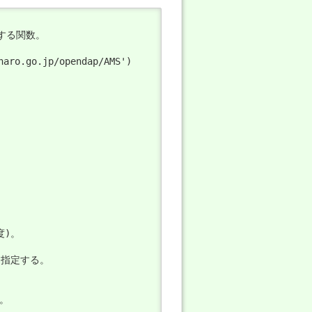
る関数。

aro.go.jp/opendap/AMS')

)。

を指定する。

。
