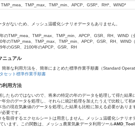
TMP_mea、TMP_max、TMP_min、APCP、GSR*、RH*、WIND*
ータがないため、メッシュ温暖化シナリオデータもありません。
 ：2005年のTMP_mea、TMP_max、TMP_min、APCP、GSR、RH、WIN
：2100年のTMP_mea、TMP_max、TMP_min、APCP、GSR、RH、WIN
2099年のGSR、2100年のAPCP、GSR、RH
マニュアル
用方法を、簡単にまとめた標準作業手順書（Standard Operating Pr
タセット標準作業手順書
の利用方法
したものではないので、将来の特定の年のデータを処理して得た結果
十年分のデータを処理し、それらに統計処理を加えたうえで比較して初
本当の現在気象値のデータを処理した結果も比較に加える必要がありま
が必要です。
取得するエクセルシートは用意しません。メッシュ温暖化シナリオデー
用意しています。この関数は、メッシュ農業気象データ利用ツール
AMD_Tool